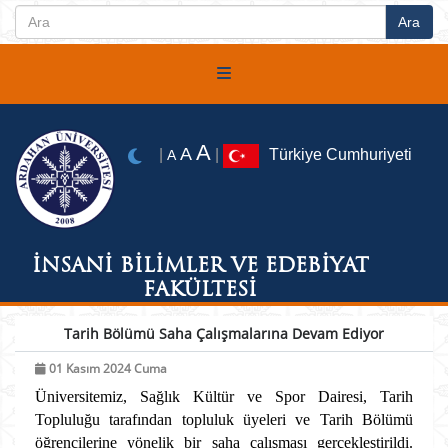
A
A
|
|
Türkiye Cumhuriyeti
A
İNSANİ BİLİMLER VE EDEBİYAT
FAKÜLTESİ
Tarih Bölümü Saha Çalışmalarına Devam Ediyor
01 Kasım 2024 Cuma
Üniversitemiz, Sağlık Kültür ve Spor Dairesi, Tarih
Topluluğu tarafından topluluk üyeleri ve Tarih Bölümü
öğrencilerine yönelik bir saha çalışması gerçekleştirildi.